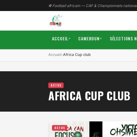
⚽ Football africain — CAF & Championnats nationa
ACCUEIL
CAMEROUN
SÉLECTIONS 
▼
▼
Accueil
Africa Cup club
ACTUS
AFRICA CUP CLUB
ACTUS