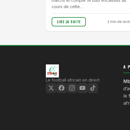
matchs et compte 14 buts encaissés au
cours de cette…
LIRE LA SUITE
2 min de lect
A 
Le football africain en direct
Mb
d’a
le
afr