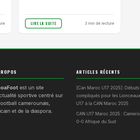
LIRE LA SUITE
ure
3 min de lecture
PROPOS
ARTICLES RÉCENTS
oaFoot
est un site
[Can Maroc U17 2025]: Débuts
ctualité sportive centré sur
compliqués pour les Lionceau
 football camerounais,
U17 à la CAN Maroc 2025
icain et de la diaspora.
CAN U17 Maroc 2025 : Camero
0-0 Afrique du Sud