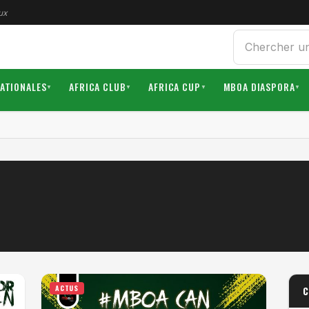
ux
Rechercher
NATIONALES
AFRICA CLUB
AFRICA CUP
MBOA DIASPORA
▼
▼
▼
▼
ACTUS
C