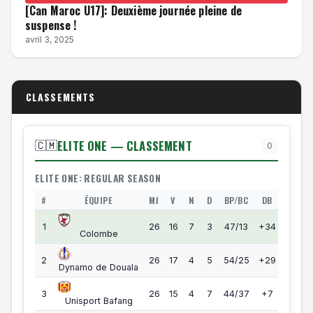
[Can Maroc U17]: Deuxième journée pleine de
suspense !
avril 3, 2025
CLASSEMENTS
ELITE ONE — CLASSEMENT
🇨🇲
0
ELITE ONE: REGULAR SEASON
#
ÉQUIPE
MJ
V
N
D
BP/BC
DB
PTS
Elite One — Classement
55
1
26
16
7
3
47/13
+34
Colombe
55
2
26
17
4
5
54/25
+29
Dynamo de Douala
49
3
26
15
4
7
44/37
+7
Unisport Bafang