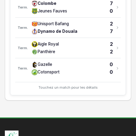
7
Colombe
Term.
0
2
1
0
0
1
0/2
-2
0
Jeunes Fauves
Fortuna Mfou
2
Unisport Bafang
Term.
7
Dynamo de Douala
2
Aigle Royal
Term.
2
Panthère
0
Gazelle
Term.
0
Cotonsport
Touchez un match pour les détails