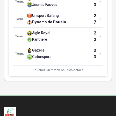
Term.
0
2
1
0
0
1
0/2
-2
0
Jeunes Fauves
Fortuna Mfou
2
Unisport Bafang
Term.
7
Dynamo de Douala
2
Aigle Royal
Term.
2
Panthère
0
Gazelle
Term.
0
Cotonsport
Touchez un match pour les détails