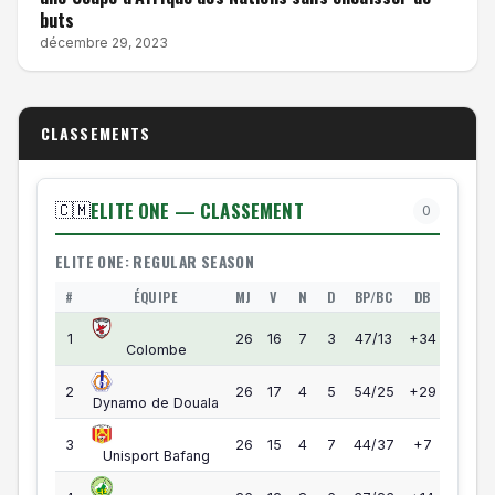
buts
décembre 29, 2023
CLASSEMENTS
ELITE ONE — CLASSEMENT
🇨🇲
0
ELITE ONE: REGULAR SEASON
#
ÉQUIPE
MJ
V
N
D
BP/BC
DB
PTS
Elite One — Classement
55
1
26
16
7
3
47/13
+34
Colombe
55
2
26
17
4
5
54/25
+29
Dynamo de Douala
49
3
26
15
4
7
44/37
+7
Unisport Bafang