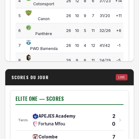
44
4
26
12
8
6
37/23
+14
Cotonsport
39
5
26
10
9
7
31/20
+11
Canon
35
6
26
10
5
11
32/26
+6
Panthère
34
7
26
10
4
12
41/42
-1
PWD Bamenda
33
8
26
9
6
11
24/29
-5
Gazelle
33
9
26
10
3
13
33/42
-9
SCORES DU JOUR
LIVE
Victoria United
31
10
26
7
10
9
36/38
-2
Stade Renard
ELITE ONE — SCORES
ELITE ONE: RELEGATION
2
APEJES Academy
#
ÉQUIPE
MJ
V
N
D
BP/BC
DB
PTS
FORM
Term.
0
Fortuna Mfou
Elite One — Classement
3
1
1
1
0
0
2/0
+2
APEJES Academy
7
Colombe