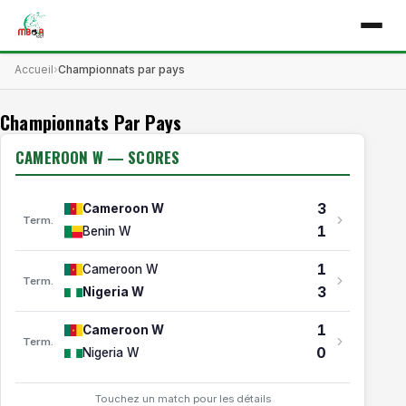
Accueil
Championnats par pays
Championnats Par Pays​
CAMEROON W — SCORES
3
Cameroon W
Term.
1
Benin W
1
Cameroon W
Term.
3
Nigeria W
1
Cameroon W
Term.
0
Nigeria W
Touchez un match pour les détails