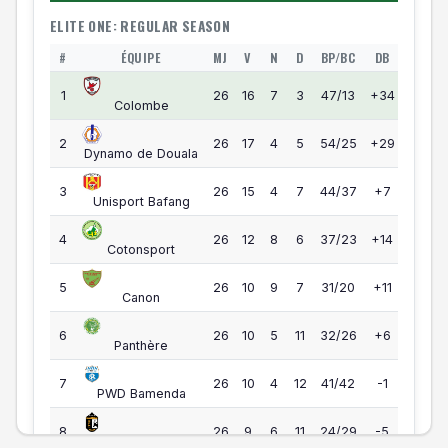
ELITE ONE: REGULAR SEASON
#
ÉQUIPE
MJ
V
N
D
BP/BC
DB
PTS
Elite One — Classement
55
1
26
16
7
3
47/13
+34
Colombe
55
2
26
17
4
5
54/25
+29
Dynamo de Douala
49
3
26
15
4
7
44/37
+7
Unisport Bafang
44
4
26
12
8
6
37/23
+14
Cotonsport
39
5
26
10
9
7
31/20
+11
Canon
35
6
26
10
5
11
32/26
+6
Panthère
34
7
26
10
4
12
41/42
-1
PWD Bamenda
33
8
26
9
6
11
24/29
-5
Gazelle