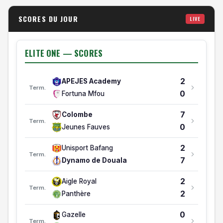
33
9
26
10
3
13
33/42
-9
SCORES DU JOUR
LIVE
Victoria United
31
10
26
7
10
9
36/38
-2
Stade Renard
ELITE ONE — SCORES
ELITE ONE: RELEGATION
2
APEJES Academy
#
ÉQUIPE
MJ
V
N
D
BP/BC
DB
PTS
FORM
Term.
0
Fortuna Mfou
Elite One — Classement
3
1
1
1
0
0
2/0
+2
APEJES Academy
7
Colombe
Term.
0
2
1
0
0
1
0/2
-2
0
Jeunes Fauves
Fortuna Mfou
2
Unisport Bafang
Term.
7
Dynamo de Douala
2
Aigle Royal
Term.
2
Panthère
0
Gazelle
Term.