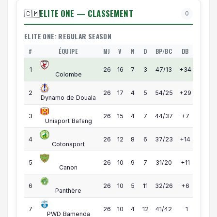
ELITE ONE — CLASSEMENT
🇨🇲
0
ELITE ONE: REGULAR SEASON
#
ÉQUIPE
MJ
V
N
D
BP/BC
DB
PTS
Elite One — Classement
55
1
26
16
7
3
47/13
+34
Colombe
55
2
26
17
4
5
54/25
+29
Dynamo de Douala
49
3
26
15
4
7
44/37
+7
Unisport Bafang
44
4
26
12
8
6
37/23
+14
Cotonsport
39
5
26
10
9
7
31/20
+11
Canon
35
6
26
10
5
11
32/26
+6
Panthère
34
7
26
10
4
12
41/42
-1
PWD Bamenda