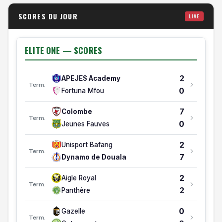
33
9
26
10
3
13
33/42
-9
SCORES DU JOUR
LIVE
Victoria United
31
10
26
7
10
9
36/38
-2
Stade Renard
ELITE ONE — SCORES
ELITE ONE: RELEGATION
2
APEJES Academy
#
ÉQUIPE
MJ
V
N
D
BP/BC
DB
PTS
FORM
Term.
0
Fortuna Mfou
Elite One — Classement
3
1
1
1
0
0
2/0
+2
APEJES Academy
7
Colombe
Term.
0
2
1
0
0
1
0/2
-2
0
Jeunes Fauves
Fortuna Mfou
2
Unisport Bafang
Term.
7
Dynamo de Douala
2
Aigle Royal
Term.
2
Panthère
0
Gazelle
Term.