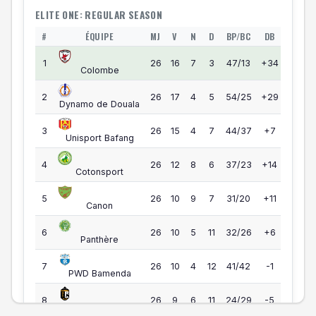
ELITE ONE: REGULAR SEASON
#
ÉQUIPE
MJ
V
N
D
BP/BC
DB
PTS
Elite One — Classement
55
1
26
16
7
3
47/13
+34
Colombe
55
2
26
17
4
5
54/25
+29
Dynamo de Douala
49
3
26
15
4
7
44/37
+7
Unisport Bafang
44
4
26
12
8
6
37/23
+14
Cotonsport
39
5
26
10
9
7
31/20
+11
Canon
35
6
26
10
5
11
32/26
+6
Panthère
34
7
26
10
4
12
41/42
-1
PWD Bamenda
33
8
26
9
6
11
24/29
-5
Gazelle