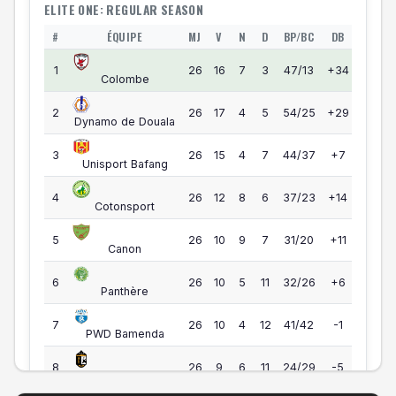
ELITE ONE: REGULAR SEASON
#
ÉQUIPE
MJ
V
N
D
BP/BC
DB
PTS
Elite One — Classement
55
1
26
16
7
3
47/13
+34
Colombe
55
2
26
17
4
5
54/25
+29
Dynamo de Douala
49
3
26
15
4
7
44/37
+7
Unisport Bafang
44
4
26
12
8
6
37/23
+14
Cotonsport
39
5
26
10
9
7
31/20
+11
Canon
35
6
26
10
5
11
32/26
+6
Panthère
34
7
26
10
4
12
41/42
-1
PWD Bamenda
33
8
26
9
6
11
24/29
-5
Gazelle