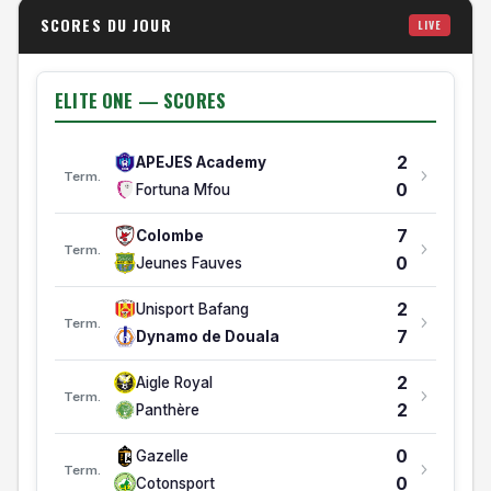
33
9
26
10
3
13
33/42
-9
SCORES DU JOUR
LIVE
Victoria United
31
10
26
7
10
9
36/38
-2
Stade Renard
ELITE ONE — SCORES
ELITE ONE: RELEGATION
2
APEJES Academy
#
ÉQUIPE
MJ
V
N
D
BP/BC
DB
PTS
FORM
Term.
0
Fortuna Mfou
Elite One — Classement
3
1
1
1
0
0
2/0
+2
APEJES Academy
7
Colombe
Term.
0
2
1
0
0
1
0/2
-2
0
Jeunes Fauves
Fortuna Mfou
2
Unisport Bafang
Term.
7
Dynamo de Douala
2
Aigle Royal
Term.
2
Panthère
0
Gazelle
Term.
0
Cotonsport