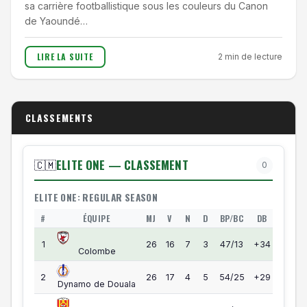
sa carrière footballistique sous les couleurs du Canon
de Yaoundé…
LIRE LA SUITE
2 min de lecture
CLASSEMENTS
ELITE ONE — CLASSEMENT
🇨🇲
0
ELITE ONE: REGULAR SEASON
#
ÉQUIPE
MJ
V
N
D
BP/BC
DB
PTS
Elite One — Classement
55
1
26
16
7
3
47/13
+34
Colombe
55
2
26
17
4
5
54/25
+29
Dynamo de Douala