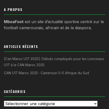
Elite One — Classement
3
1
1
1
0
0
2/0
+2
APEJES Academy
A PROPOS
0
2
1
0
0
1
0/2
-2
Fortuna Mfou
MboaFoot
est un site d’actualité sportive centré sur le
football camerounais, africain et de la diaspora.
ARTICLES RÉCENTS
[Can Maroc U17 2025]: Débuts compliqués pour les Lionceaux
U17 à la CAN Maroc 2025
CAN U17 Maroc 2025 : Cameroun 0-0 Afrique du Sud
CATÉGORIES
Catégories