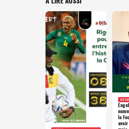
À LIRE AUSSI
ACTU
Enge
nomm
la Fe
avoir