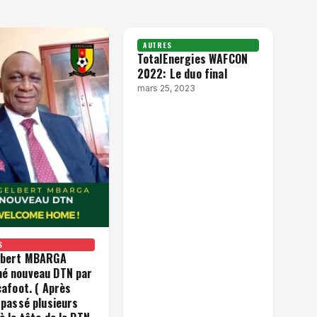
AUTRES
TotalEnergies WAFCON
2022: Le duo final
mars 25, 2023
S
lbert MBARGA
é nouveau DTN par
cafoot. ( Après
 passé plusieurs