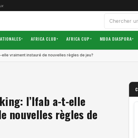
ux
Rechercher
NATIONALES
AFRICA CLUB
AFRICA CUP
MBOA DIASPORA
▼
▼
▼
▼
t-elle vraiment instauré de nouvelles règles de jeu?
C
ing: l’Ifab a-t-elle
e nouvelles règles de