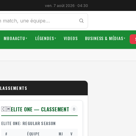
ven. 7 août 2026 · 04:30
MBOAACTU
LÉGENDES
VIDEOS
BUSINESS & MÉDIAS
▼
▼
▼
LASSEMENTS
ELITE ONE — CLASSEMENT
🇨🇲
0
ELITE ONE: REGULAR SEASON
#
ÉQUIPE
MJ
V
N
D
BP/BC
DB
P