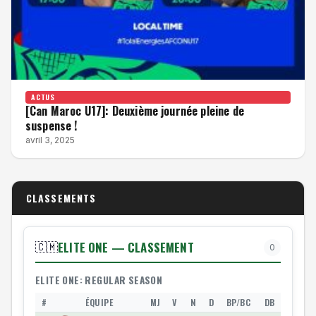
ACTUS
[Can Maroc U17]: Deuxième journée pleine de
suspense !
avril 3, 2025
CLASSEMENTS
ELITE ONE — CLASSEMENT
🇨🇲
0
ELITE ONE: REGULAR SEASON
#
ÉQUIPE
MJ
V
N
D
BP/BC
DB
PTS