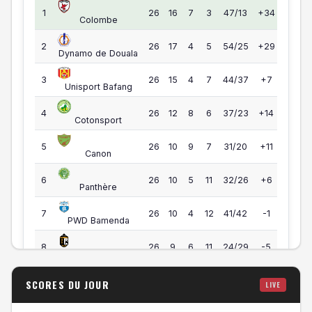
Elite One — Classement
55
1
26
16
7
3
47/13
+34
Colombe
55
2
26
17
4
5
54/25
+29
Dynamo de Douala
49
3
26
15
4
7
44/37
+7
Unisport Bafang
44
4
26
12
8
6
37/23
+14
Cotonsport
39
5
26
10
9
7
31/20
+11
Canon
35
6
26
10
5
11
32/26
+6
Panthère
34
7
26
10
4
12
41/42
-1
PWD Bamenda
33
8
26
9
6
11
24/29
-5
Gazelle
33
9
26
10
3
13
33/42
-9
SCORES DU JOUR
LIVE
Victoria United